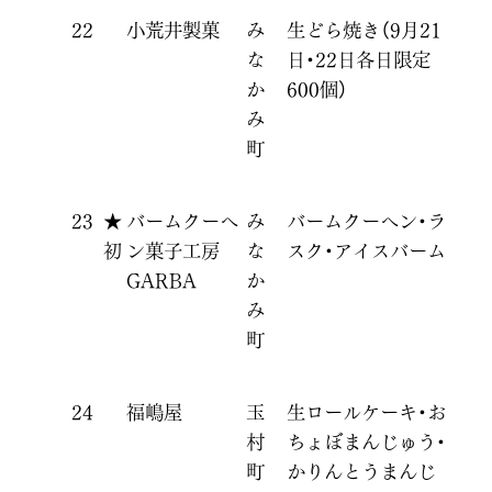
22
小荒井製菓
み
生どら焼き（9月21
な
日・22日各日限定
か
600個）
み
町
23
★
バームクーヘ
み
バームクーヘン・ラ
初
ン菓子工房
な
スク・アイスバーム
GARBA
か
み
町
24
福嶋屋
玉
生ロールケーキ・お
村
ちょぼまんじゅう・
町
かりんとうまんじ