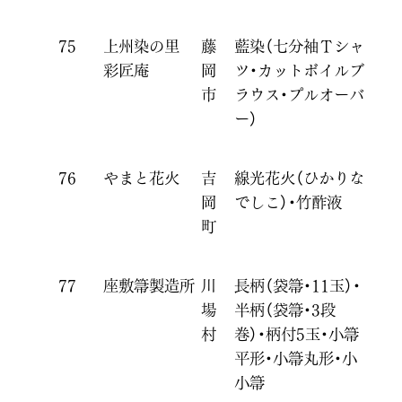
75
上州染の里
藤
藍染（七分袖Ｔシャ
彩匠庵
岡
ツ・カットボイルブ
市
ラウス・プルオーバ
ー）
76
やまと花火
吉
線光花火（ひかりな
岡
でしこ）・竹酢液
町
77
座敷箒製造所
川
長柄（袋箒・11玉）・
場
半柄（袋箒・3段
村
巻）・柄付5玉・小箒
平形・小箒丸形・小
小箒