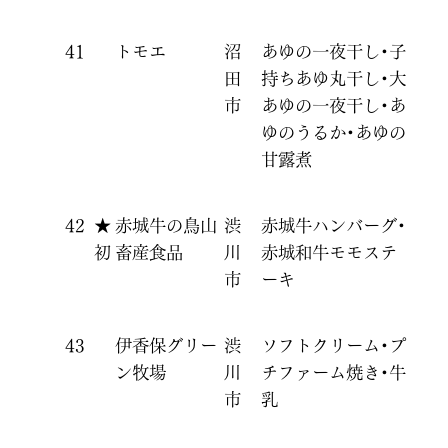
41
トモエ
沼
あゆの一夜干し・子
田
持ちあゆ丸干し・大
市
あゆの一夜干し・あ
ゆのうるか・あゆの
甘露煮
42
★
赤城牛の鳥山
渋
赤城牛ハンバーグ・
初
畜産食品
川
赤城和牛モモステ
市
ーキ
43
伊香保グリー
渋
ソフトクリーム・プ
ン牧場
川
チファーム焼き・牛
市
乳