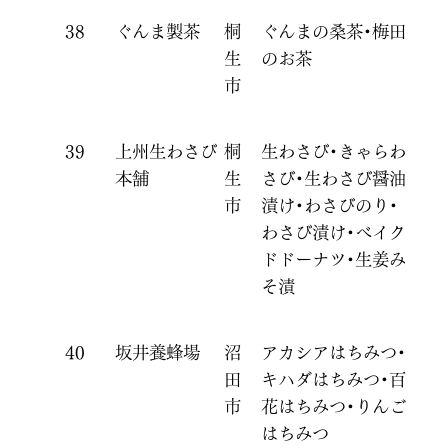
38
ぐんま製茶
桐
ぐんまの桑茶・梅田
生
のお茶
市
39
上州生わさび
桐
生わさび・きゃらわ
本舗
生
さび・生わさび醤油
市
漬け・わさびのり・
わさび漬け・ベイク
ドドーナツ・生姜み
そ漬
40
坂井養蜂場
沼
アカシアはちみつ・
田
キハダはちみつ・百
市
花はちみつ・りんご
はちみつ