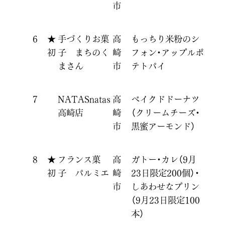
市
6
★
手づくりお菓
高
もっちり米粉のシ
初
子 まちのく
崎
フォン・アップルポ
まさん
市
テトパイ
7
NATASnatas
高
ベイクドドーナツ
高崎店
崎
（クリームチーズ・
市
黒蜜アーモンド）
8
★
フランス菓
高
ガトー・カレ（9月
初
子 パルミエ
崎
23日限定200個）・
市
しあわせなプリン
（9月23日限定100
本）