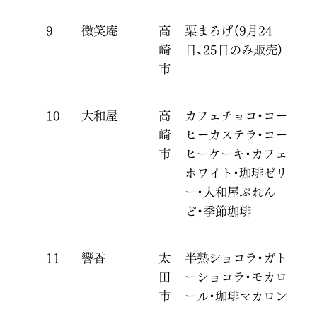
9
微笑庵
高
栗まろげ（9月24
崎
日、25日のみ販売）
市
10
大和屋
高
カフェチョコ・コー
崎
ヒーカステラ・コー
市
ヒーケーキ・カフェ
ホワイト・珈琲ゼリ
ー・大和屋ぶれん
ど・季節珈琲
11
響香
太
半熟ショコラ・ガト
田
ーショコラ・モカロ
市
ール・珈琲マカロン