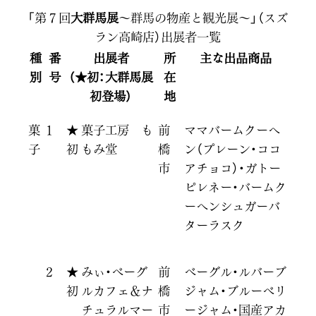
「第７回
大群馬展
～群馬の物産と観光展～」（スズ
ラン高崎店）出展者一覧
種
番
出展者
所
主な出品商品
別
号
（★初：
大群馬展
在
初登場）
地
菓
1
★
菓子工房 も
前
ママバームクーヘ
子
初
もみ堂
橋
ン（プレーン・ココ
市
アチョコ）・ガトー
ピレネー・バームク
ーヘンシュガーバ
ターラスク
2
★
みぃ・ベーグ
前
ベーグル・ルバーブ
初
ルカフェ＆ナ
橋
ジャム・ブルーベリ
チュラルマー
市
ージャム・国産アカ