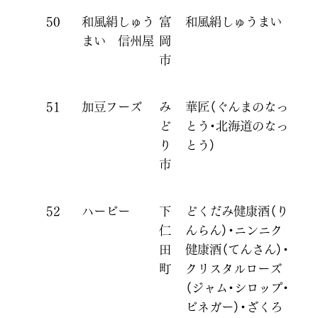
50
和風絹しゅう
富
和風絹しゅうまい
まい 信州屋
岡
市
51
加豆フーズ
み
華匠（ぐんまのなっ
ど
とう・北海道のなっ
り
とう）
市
52
ハービー
下
どくだみ健康酒（り
仁
んらん）・ニンニク
田
健康酒（てんさん）・
町
クリスタルローズ
（ジャム・シロップ・
ビネガー）・ざくろ