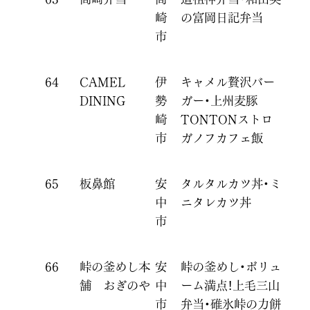
崎
の富岡日記弁当
市
64
CAMEL
伊
キャメル贅沢バー
DINING
勢
ガー・上州麦豚
崎
TONTONストロ
市
ガノフカフェ飯
65
板鼻館
安
タルタルカツ丼・ミ
中
ニタレカツ丼
市
66
峠の釜めし本
安
峠の釜めし・ボリュ
舗 おぎのや
中
ーム満点！上毛三山
市
弁当・碓氷峠の力餅