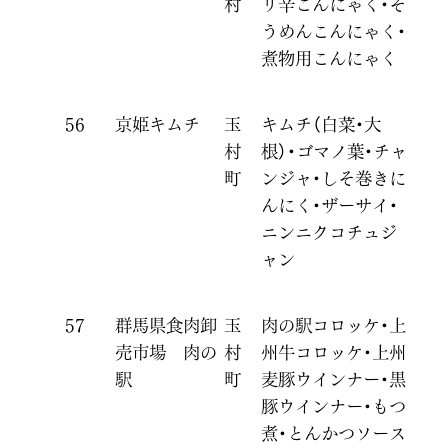
村
リ辛こんにゃく・そ
うめんこんにゃく・
煮物用こんにゃく
56
京姫キムチ
玉
キムチ（白菜・大
村
根）・ゴマノ葉・チャ
町
ンジャ・しそ巻きに
んにく・ザーサイ・
ニンニクコチュジ
ャン
57
群馬県食肉卸
玉
肉の駅コロッケ・上
売市場 肉の
村
州牛コロッケ・上州
駅
町
麦豚ウインナー・黒
豚ウインナー・もつ
煮・とんかつソース