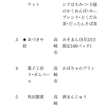
ケット
シアはちみつ・王様
のかくれんぼ・みぃ
ブレンド・どくだみ
茶・だったんそば茶
3
★
あづきや
高
みそまん（9月23日
初
崎
限定100パック）
市
4
菓子工房
高
かぼちゃのプリン
ラ・ポムベー
崎
ル
市
5
角田製菓
高
酒まんじゅう
崎