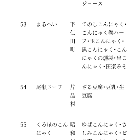
ジュース
53
まるへい
下
てのしこんにゃく・
仁
こんにゃく巻ハー
田
フ・玉こんにゃく・
町
黒こんにゃく・こん
にゃくの燻製・串こ
んにゃく・田楽みそ
54
尾瀬ドーフ
片
ざる豆腐・豆乳・生
品
豆腐
村
55
くろほのこん
昭
ゆばこんにゃく・さ
にゃく
和
しみこんにゃく・ピ