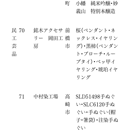
町
小幡 純米吟醸・妙
義山 特別本醸造
民
70
銘木アクセサ
前
桜（ペンダント・ネ
工
リー 岡田工
橋
ックレス・イヤリン
芸
房
市
グ）・黒柿（ペンダン
品
ト・ブローチ・ルー
プタイ）・ベッ甲イ
ヤリング・琥珀イヤ
リング
71
中村染工場
高
SLD51498手ぬぐ
崎
い・SLC6120手ぬ
市
ぐい・手ぬぐい（帽
子・箸袋）・注染手ぬ
ぐい