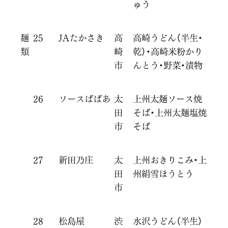
ゅう
麺
25
JAたかさき
高
高崎うどん（半生・
類
崎
乾）・高崎米粉かり
市
んとう・野菜・漬物
26
ソースばばあ
太
上州太麺ソース焼
田
そば・上州太麺塩焼
市
そば
27
新田乃庄
太
上州おきりこみ・上
田
州絹雪ほうとう
市
28
松島屋
渋
水沢うどん（半生）