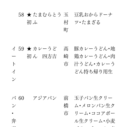
58
★
たまむらとう
玉
豆乳おからドーナ
初
ふ
村
ツ・たまざる
町
イ
59
★
カレーうど
高
豚カレーうどん・地
ー
初
ん 四方吉
崎
鶏カレーうどん・肉
ト
市
汁うどん・カレーう
イ
どん持ち帰り用生
ン
パ
60
アジアパン
前
玉子パン生クリー
ン
橋
ム・メロンパン生ク
・
市
リーム・ココアボー
弁
ル生クリーム・小麦