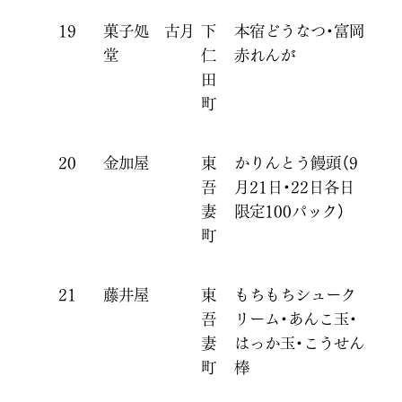
19
菓子処 古月
下
本宿どうなつ・富岡
堂
仁
赤れんが
田
町
20
金加屋
東
かりんとう饅頭（9
吾
月21日・22日各日
妻
限定100パック）
町
21
藤井屋
東
もちもちシューク
吾
リーム・あんこ玉・
妻
はっか玉・こうせん
町
棒