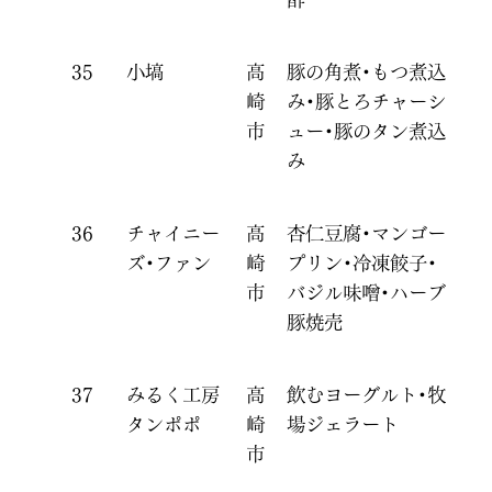
35
小塙
高
豚の角煮・もつ煮込
崎
み・豚とろチャーシ
市
ュー・豚のタン煮込
み
36
チャイニー
高
杏仁豆腐・マンゴー
ズ・ファン
崎
プリン・冷凍餃子・
市
バジル味噌・ハーブ
豚焼売
37
みるく工房
高
飲むヨーグルト・牧
タンポポ
崎
場ジェラート
市