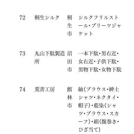
72
桐生シルク
桐
シルクフリルスト
生
ール・プリーツジャ
市
ケット
73
丸山下駄製造
沼
一本下駄・男右近・
所
田
女右近・子供下駄・
市
男物下駄・女物下駄
74
荒善工房
館
紬（ブラウス・紳士
林
シャツ・ネクタイ・
市
帽子）・藍染（シャ
ツ・ブラウス・スカ
ーフ）・絹（腹巻き・
ひざ当て）