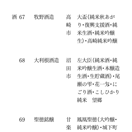
酒
67
牧野酒造
高
大盃（純米秋あが
崎
り・復興支援酒・純
市
米生酒・純米吟醸
生）・高崎純米吟醸
68
大利根酒造
沼
左大臣（純米酒・純
田
米吟醸生酒・本醸造
市
生酒・生貯蔵酒）・尾
瀬の雫・花一匁・に
ごり酒・こしひかり
純米 望郷
69
聖徳銘醸
甘
鳳凰聖徳（大吟醸・
楽
純米吟醸）・城下町