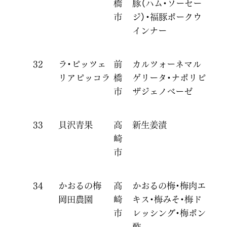
橋
豚（ハム・ソーセー
市
ジ）・福豚ポークウ
インナー
32
ラ・ピッツェ
前
カルツォーネマル
リアピッコラ
橋
ゲリータ・ナポリピ
市
ザジェノベーゼ
33
貝沢青果
高
新生姜漬
崎
市
34
かおるの梅
高
かおるの梅・梅肉エ
岡田農園
崎
キス・梅みそ・梅ド
市
レッシング・梅ポン
酢