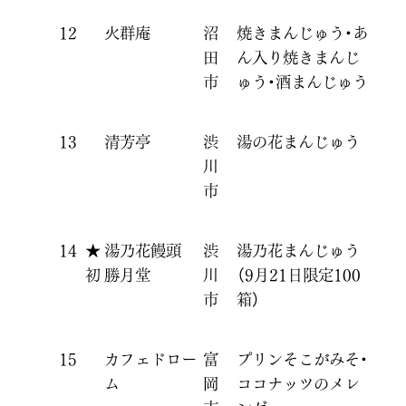
12
火群庵
沼
焼きまんじゅう・あ
田
ん入り焼きまんじ
市
ゅう・酒まんじゅう
13
清芳亭
渋
湯の花まんじゅう
川
市
14
★
湯乃花饅頭
渋
湯乃花まんじゅう
初
勝月堂
川
（9月21日限定100
市
箱）
15
カフェドロー
富
プリンそこがみそ・
ム
岡
ココナッツのメレ