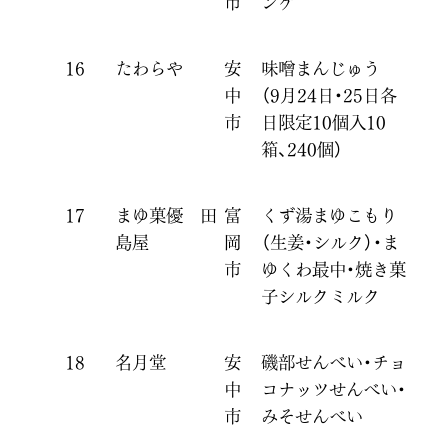
市
ンゲ
16
たわらや
安
味噌まんじゅう
中
（9月24日・25日各
市
日限定10個入10
箱、240個）
17
まゆ菓優 田
富
くず湯まゆこもり
島屋
岡
（生姜・シルク）・ま
市
ゆくわ最中・焼き菓
子シルクミルク
18
名月堂
安
磯部せんべい・チョ
中
コナッツせんべい・
市
みそせんべい