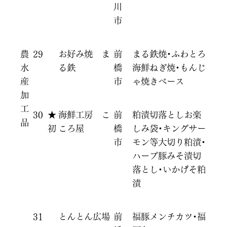
川
市
農
29
お好み焼 ま
前
まる鉄焼・ふわとろ
水
る鉄
橋
海鮮ねぎ焼・もんじ
産
市
ゃ焼きベース
加
工
30
★
海鮮工房 こ
前
粕漬切落としお楽
品
初
ころ屋
橋
しみ袋・キングサー
市
モン等大切り粕漬・
ハーブ豚みそ漬切
落とし・いかげそ粕
漬
31
とんとん広場
前
福豚メンチカツ・福