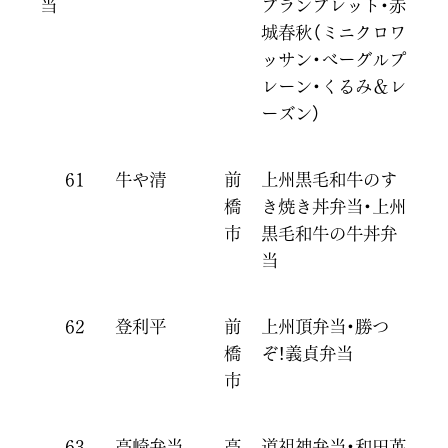
当
ブランブレット・赤
城春秋（ミニクロワ
ッサン・ベーグルプ
レーン・くるみ＆レ
ーズン）
61
牛や清
前
上州黒毛和牛のす
橋
き焼き丼弁当・上州
市
黒毛和牛の牛丼弁
当
62
登利平
前
上州頂弁当・勝つ
橋
ぞ！義貞弁当
市
63
高崎弁当
高
道祖神弁当・和田英