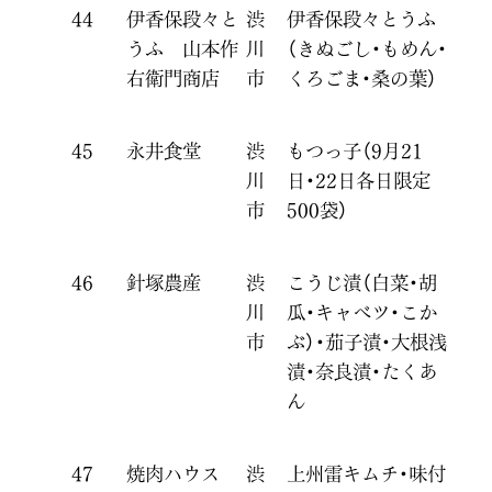
44
伊香保段々と
渋
伊香保段々とうふ
うふ 山本作
川
（きぬごし・もめん・
右衛門商店
市
くろごま・桑の葉）
45
永井食堂
渋
もつっ子（9月21
川
日・22日各日限定
市
500袋）
46
針塚農産
渋
こうじ漬（白菜・胡
川
瓜・キャベツ・こか
市
ぶ）・茄子漬・大根浅
漬・奈良漬・たくあ
ん
47
焼肉ハウス
渋
上州雷キムチ・味付