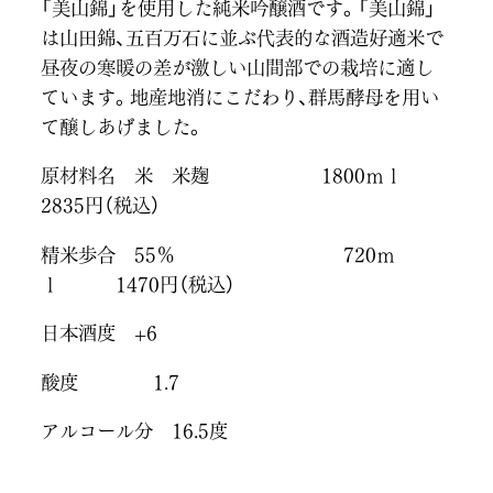
「美山錦」を使用した純米吟醸酒です。「美山錦」
は山田錦、五百万石に並ぶ代表的な酒造好適米で
昼夜の寒暖の差が激しい山間部での栽培に適し
ています。地産地消にこだわり、群馬酵母を用い
て醸しあげました。
原材料名 米 米麹 1800ｍｌ
2835円（税込）
精米歩合 55％ 720ｍ
ｌ 1470円（税込）
日本酒度 +6
酸度 1.7
アルコール分 16.5度