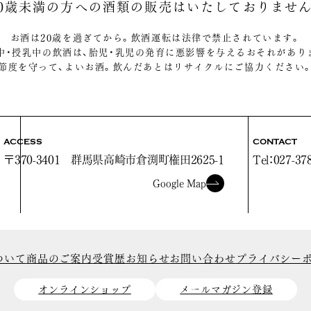
20歳未満の方への酒類の販売は
いたしておりません
お酒は20歳を過ぎてから。飲酒運転は法律で禁止されています。
中・授乳中の飲酒は、胎児・乳児の発育に悪影響を与えるおそれがあり
節度を守って、よいお酒。飲んだあとはリサイクルにご協力ください
ACCESS
CONTACT
〒370-3401
群馬県高崎市倉渕町権田2625-1
Tel：027-37
Google Map
ついて
商品のご案内
受賞歴
お知らせ
お問い合わせ
プライバシー
オンラインショップ
メールマガジン登録