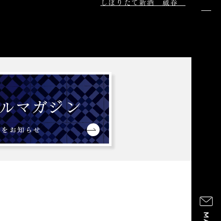
しぼりたて新酒 蔵春