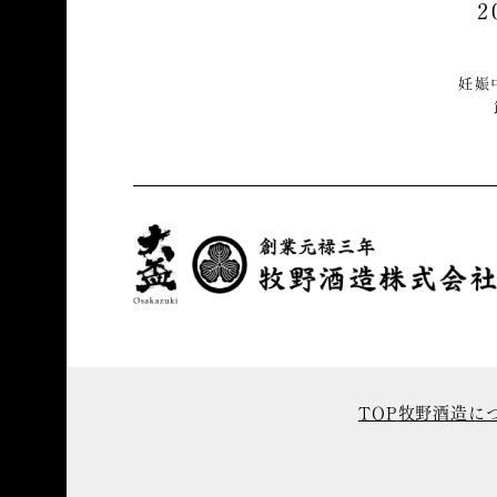
妊娠
TOP
牧野酒造に