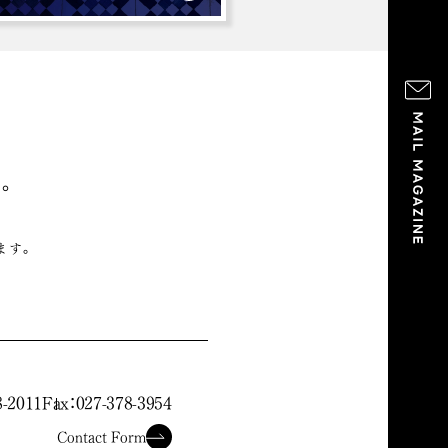
。
ます。
。
8-2011
Fax：027-378-3954
Contact Form