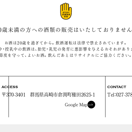
20歳未満の方への酒類の販売は
いたしておりません
お酒は20歳を過ぎてから。飲酒運転は法律で禁止されています。
中・授乳中の飲酒は、胎児・乳児の発育に悪影響を与えるおそれがあり
節度を守って、よいお酒。飲んだあとはリサイクルにご協力ください
ACCESS
CONTACT
〒370-3401
群馬県高崎市倉渕町権田2625-1
Tel：027-37
Google Map