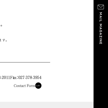
。
ます。
。
8-2011
Fax：027-378-3954
Contact Form