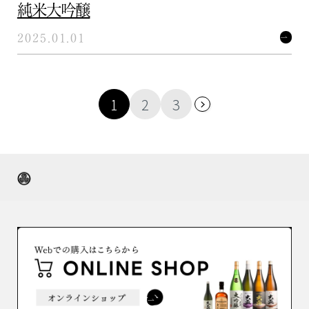
純米大吟醸
2025.01.01
投
1
2
3
稿
の
ペ
ー
ジ
送
り