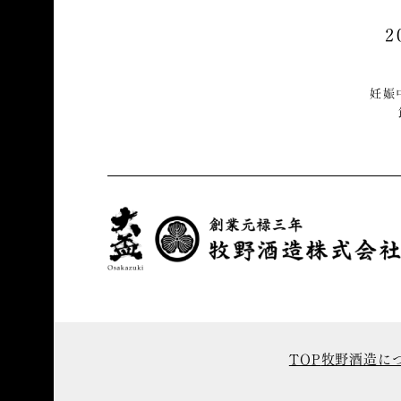
妊娠
TOP
牧野酒造に