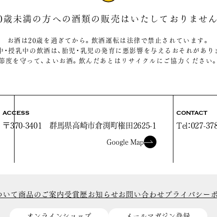
20歳未満の方への酒類の販売は
いたしておりません
お酒は20歳を過ぎてから。飲酒運転は法律で禁止されています。
中・授乳中の飲酒は、胎児・乳児の発育に悪影響を与えるおそれがあり
節度を守って、よいお酒。飲んだあとはリサイクルにご協力ください
ACCESS
CONTACT
〒370-3401
群馬県高崎市倉渕町権田2625-1
Tel：027-37
Google Map
ついて
商品のご案内
受賞歴
お知らせ
お問い合わせ
プライバシー
オンラインショップ
メールマガジン登録