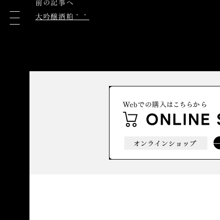
前の記事へ
大吟醸酒粕＾＾